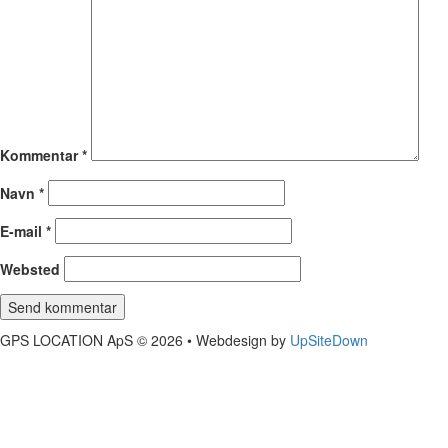
Kommentar
*
Navn
*
E-mail
*
Websted
GPS LOCATION ApS © 2026 • Webdesign by
UpSiteDown