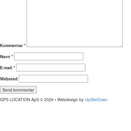
Kommentar
*
Navn
*
E-mail
*
Websted
GPS LOCATION ApS © 2026 • Webdesign by
UpSiteDown