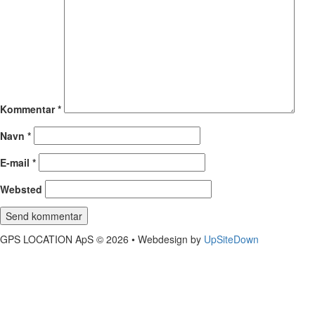
Kommentar
*
Navn
*
E-mail
*
Websted
GPS LOCATION ApS © 2026 • Webdesign by
UpSiteDown