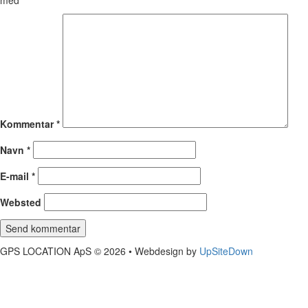
med
*
Kommentar
*
Navn
*
E-mail
*
Websted
GPS LOCATION ApS © 2026 • Webdesign by
UpSiteDown