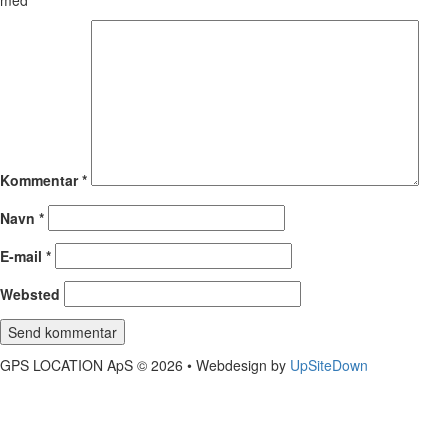
med
*
Kommentar
*
Navn
*
E-mail
*
Websted
GPS LOCATION ApS © 2026 • Webdesign by
UpSiteDown